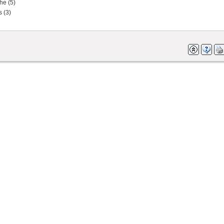
e (5)
 (3)