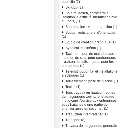
publicité (2)
Ski club (1)
Solaire, eolien, aérothermie,
isolation, electricité, menuiserie pvc
alu bois, (1)
Sonorisation - videoprojection (1)
Soutien judiciaire et d'orientation
(1)
Studio de création graphique (1)
Syndicat de cinéma (1)
Taxi - transport de malades assis -
transfert de sacs pour randonneurs -
livraison de colis urgents pour les
entreprises (1)
Télédistribution t.v, et installations
électriques (1)
Terrassement, pose de piscine (1)
Textile (1)
Tous travaux en hauteur ,reprise
de maçonnerie ,peinture ,elagage
,nettoyage ./service aux entreprises
sous traitance d une partie du
chantier ,mise en securite , (1)
Traduction interpretariat (1)
Transport (8)
Travaux de maçonnerie générale