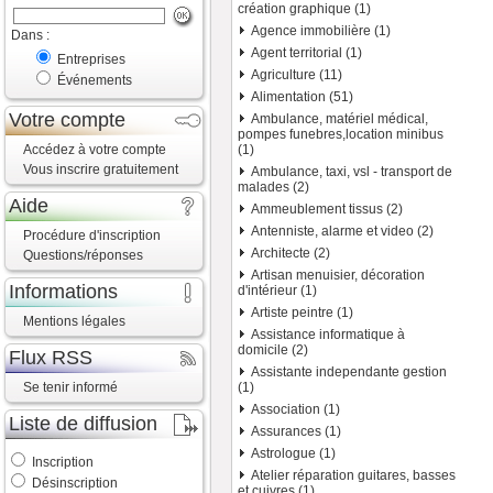
création graphique (1)
Agence immobilière (1)
Dans :
Agent territorial (1)
Entreprises
Agriculture (11)
Événements
Alimentation (51)
Votre compte
Ambulance, matériel médical,
pompes funebres,location minibus
Accédez à votre compte
(1)
Vous inscrire gratuitement
Ambulance, taxi, vsl - transport de
malades (2)
Aide
Ammeublement tissus (2)
Antenniste, alarme et video (2)
Procédure d'inscription
Architecte (2)
Questions/réponses
Artisan menuisier, décoration
Informations
d'intérieur (1)
Artiste peintre (1)
Mentions légales
Assistance informatique à
domicile (2)
Flux RSS
Assistante independante gestion
Se tenir informé
(1)
Association (1)
Liste de diffusion
Assurances (1)
Astrologue (1)
Inscription
Atelier réparation guitares, basses
Désinscription
et cuivres (1)