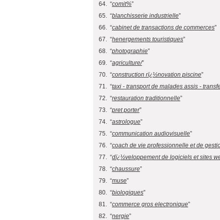
64. “
comit%
”
65. “
blanchisserie industrielle
”
66. “
cabinet de transactions de commerces
”
67. “
henergements touristiques
”
68. “
photographie
”
69. “
agriculture/
”
70. “
construction rï¿½novation piscine
”
71. “
taxi - transport de malades assis - trans
72. “
restauration traditionnelle
”
73. “
pret porter
”
74. “
astrologue
”
75. “
communication audiovisuelle
”
76. “
coach de vie professionnelle et de gesti
77. “
dï¿½veloppement de logiciels et sites w
78. “
chaussure
”
79. “
muse
”
80. “
biologiques
”
81. “
commerce gros electronique
”
82. “
nergie
”