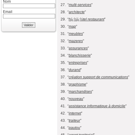
Nom
27. “
multi-services
”
Email
28. “
architecte
”
29. “
hï¿½ï¿½tel restaurant
”
Valider
30. “
map
”
31. “
meubles
”
32. “
mazeres
”
33. “
assurances
”
34. “
blanchisserie
”
35. “
entreprises
”
36. “
durand
”
37. “
création support de communications
”
38. “
graphisme
”
39. “
marchandises
”
40. “
nouveau
”
41. “
assistance informatique à domicile
”
42. “
internet
”
43. “
traiteur
”
44. “
pautou
”