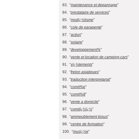
83. “
maintenance et depannage
”
84. “
prestataire de services
”
85. “
modï¿½lisme
”
86. “
cole de parapente
”
87. “
action
”
88. “
solaire
”
89. “
developpement%
”
90. “
vente et location de camping-cars
”
91. “
vï¿½tements
”
92. “
frelon asiatiques
”
93. “
traduction interpretariat
”
94. “
comit%e
”
95. “
comit%8
”
96. “
vente a domicile
”
97. “
comitï¿½ï¿½
”
98. “
ammeublement tissus
”
99. “
centre de formation
”
100. “
musï¿½e
”