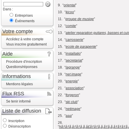
9. “
oriental
”
Dans :
10. “
kicoo
”
Entreprises
11. “
groupe de musiqe
”
Événements
12. “
comite
”
Votre compte
13. “
atelier reparation guitares, basses et cui
Accédez à votre compte
14. “
carrosserie
”
Vous inscrire gratuitement
15. “
ecole de parapente
”
Aide
16. “
installatio
”
17. “
secretariat
”
Procédure d'inscription
Questions/réponses
18. “
lagrange
”
19. “
net image
”
Informations
20. “
energie
”
Mentions légales
21. “
association
”
Flux RSS
22. “
forgeron
”
Se tenir informé
23. “
ski club
”
24. “
netimage
”
Liste de diffusion
25. “
aaa
”
Inscription
26.
Désinscription
“
hãƒâƒã‚âƒãƒâ‚ã‚â£ãƒâƒã‚â‚ãƒâ‚ã‚âƒãƒâƒã‚â