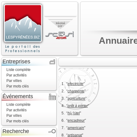
Annuaire
Entreprises
Liste complète
Par activités
Par villes
1. “
electricite
”
Par mots clés
2. “
charpente
”
Événements
3. “
agriculture
”
Liste complète
4. “
prêt à porter
”
Par activités
5. “
hï¿½tel
”
Par villes
6. “
encadreur
”
Par mots clés
7. “
americain
”
Recherche
8. “
artisanat
”