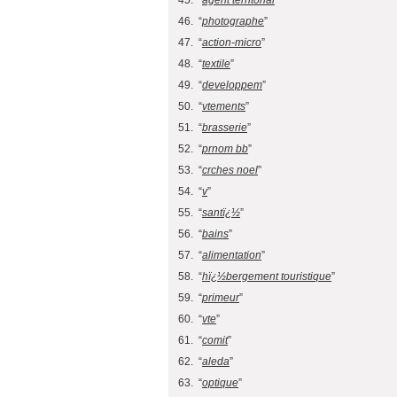
45. “
agent territorial
”
46. “
photographe
”
47. “
action-micro
”
48. “
textile
”
49. “
developpem
”
50. “
vtements
”
51. “
brasserie
”
52. “
prnom bb
”
53. “
crches noel
”
54. “
v
”
55. “
santï¿½
”
56. “
bains
”
57. “
alimentation
”
58. “
hï¿½bergement touristique
”
59. “
primeur
”
60. “
vte
”
61. “
comit
”
62. “
aleda
”
63. “
optique
”