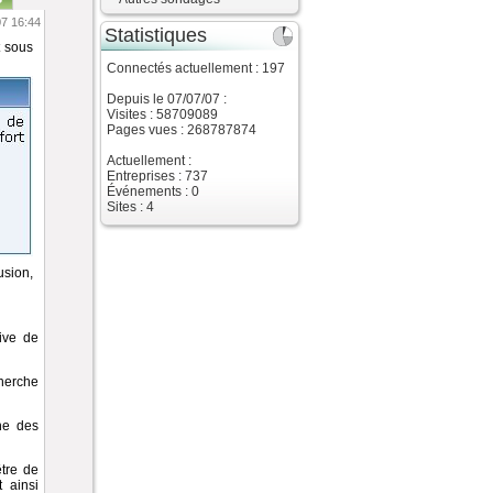
07 16:44
Statistiques
t sous
Connectés actuellement : 197
Depuis le 07/07/07 :
Visites : 58709089
Pages vues : 268787874
Actuellement :
Entreprises : 737
Événements : 0
Sites : 4
usion,
tive de
herche
he des
être de
t ainsi