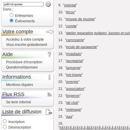
9. “
oriental
”
Dans :
10. “
kicoo
”
Entreprises
11. “
groupe de musiqe
”
Événements
12. “
comite
”
Votre compte
13. “
atelier reparation guitares, basses et cui
Accédez à votre compte
14. “
carrosserie
”
Vous inscrire gratuitement
15. “
ecole de parapente
”
Aide
16. “
installatio
”
17. “
secretariat
”
Procédure d'inscription
Questions/réponses
18. “
lagrange
”
19. “
net image
”
Informations
20. “
energie
”
Mentions légales
21. “
association
”
Flux RSS
22. “
forgeron
”
Se tenir informé
23. “
ski club
”
24. “
netimage
”
Liste de diffusion
25. “
aaa
”
Inscription
26.
Désinscription
“
hãƒâƒã‚âƒãƒâ‚ã‚â£ãƒâƒã‚â‚ãƒâ‚ã‚âƒãƒâƒã‚â