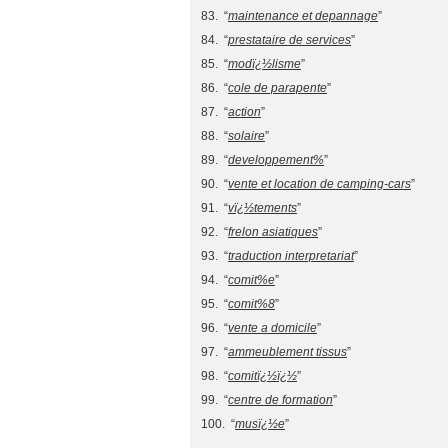
83. “
maintenance et depannage
”
84. “
prestataire de services
”
85. “
modï¿½lisme
”
86. “
cole de parapente
”
87. “
action
”
88. “
solaire
”
89. “
developpement%
”
90. “
vente et location de camping-cars
”
91. “
vï¿½tements
”
92. “
frelon asiatiques
”
93. “
traduction interpretariat
”
94. “
comit%e
”
95. “
comit%8
”
96. “
vente a domicile
”
97. “
ammeublement tissus
”
98. “
comitï¿½ï¿½
”
99. “
centre de formation
”
100. “
musï¿½e
”