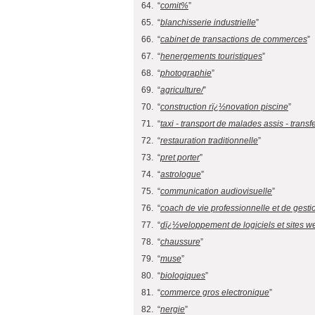
64. “
comit%
”
65. “
blanchisserie industrielle
”
66. “
cabinet de transactions de commerces
”
67. “
henergements touristiques
”
68. “
photographie
”
69. “
agriculture/
”
70. “
construction rï¿½novation piscine
”
71. “
taxi - transport de malades assis - trans
72. “
restauration traditionnelle
”
73. “
pret porter
”
74. “
astrologue
”
75. “
communication audiovisuelle
”
76. “
coach de vie professionnelle et de gesti
77. “
dï¿½veloppement de logiciels et sites w
78. “
chaussure
”
79. “
muse
”
80. “
biologiques
”
81. “
commerce gros electronique
”
82. “
nergie
”