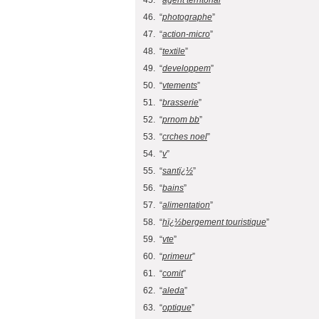
45. “
agent territorial
”
46. “
photographe
”
47. “
action-micro
”
48. “
textile
”
49. “
developpem
”
50. “
vtements
”
51. “
brasserie
”
52. “
prnom bb
”
53. “
crches noel
”
54. “
v
”
55. “
santï¿½
”
56. “
bains
”
57. “
alimentation
”
58. “
hï¿½bergement touristique
”
59. “
vte
”
60. “
primeur
”
61. “
comit
”
62. “
aleda
”
63. “
optique
”