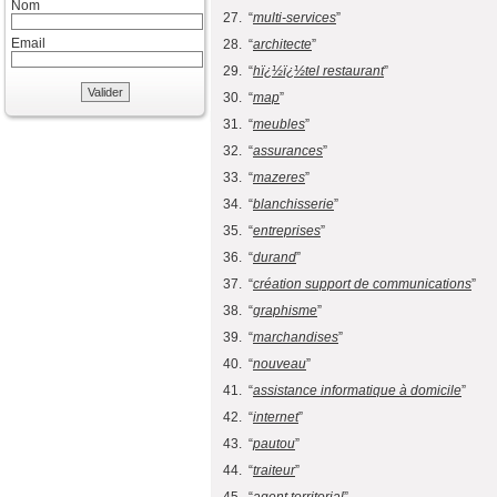
Nom
27. “
multi-services
”
Email
28. “
architecte
”
29. “
hï¿½ï¿½tel restaurant
”
Valider
30. “
map
”
31. “
meubles
”
32. “
assurances
”
33. “
mazeres
”
34. “
blanchisserie
”
35. “
entreprises
”
36. “
durand
”
37. “
création support de communications
”
38. “
graphisme
”
39. “
marchandises
”
40. “
nouveau
”
41. “
assistance informatique à domicile
”
42. “
internet
”
43. “
pautou
”
44. “
traiteur
”