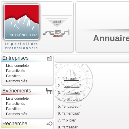
Annuaire
Entreprises
Liste complète
Par activités
Par villes
1. “
electricite
”
Par mots clés
2. “
charpente
”
Événements
3. “
agriculture
”
Liste complète
4. “
prêt à porter
”
Par activités
5. “
encadreur
”
Par villes
6. “
americain
”
Par mots clés
7. “
hï¿½tel
”
Recherche
8. “
artisanat
”